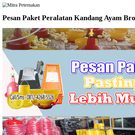
Langsung
Mitra
ke
Peternakan
konten
Pesan Paket Peralatan Kandang Ayam Bro
MItra
Peternakan
Sahabat
Terbaik
Peternak
Unggas