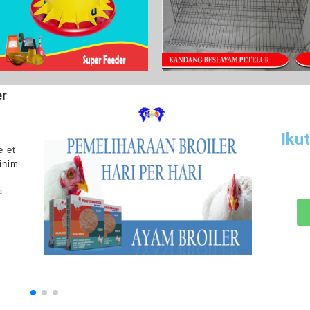
encegahan & Pengobatan
Lihat Selengkapnya
enyakit
rem ipsum dolor sit amet,
Iku
nsectetur adipiscing elit, sed do
usmod tempor incididunt ut labore et
lore magna aliqua. Ut enim ad minim
niam, quis nostrud exercitation
lamco laboris nisi ut aliquip ex ea
ommodo consequat.
Lihat Selengkapnya
>>>