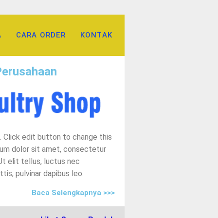
A
CARA ORDER
KONTAK
Perusahaan
. Click edit button to change this
sum dolor sit amet, consectetur
Ut elit tellus, luctus nec
Baby Chick Feeder
tis, pulvinar dapibus leo.
Baca Selengkapnya >>>