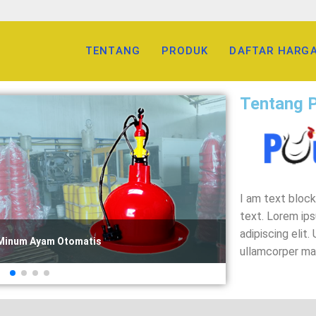
TENTANG
PRODUK
DAFTAR HARG
Tentang 
I am text block
text. Lorem ip
adipiscing elit. 
Tempat Pakan Ayam
ullamcorper mat