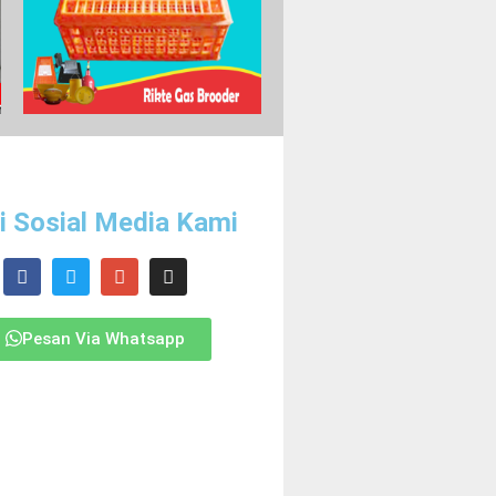
Masalah & Solusi Pemeliharaan
Ayam
ti Sosial Media Kami
Lorem ipsum dolor sit amet,
consectetur adipiscing elit, sed do
eiusmod tempor incididunt ut labore et
dolore magna aliqua. Ut enim ad minim
veniam, quis nostrud exercitation
ullamco laboris nisi ut aliquip ex ea
Pesan Via Whatsapp
commodo consequat.
Lihat Selengkapnya
>>>