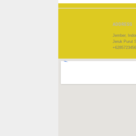
ADDRESS
Jember, Indo
Jeruk Purut 
+628572345