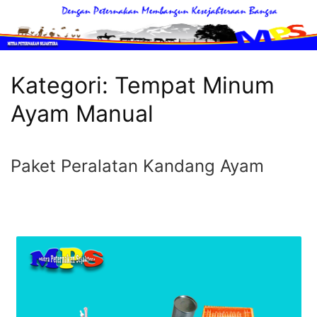
Langsung
ke
konten
Mitra
Peternakan
Kategori:
Tempat Minum
MItra
Ayam Manual
Peternakan
Sahabat
Terbaik
Paket Peralatan Kandang Ayam
Peternak
Unggas