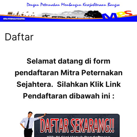
Langsung
ke
konten
Mitra
Peternakan
Daftar
MItra
Peternakan
Sahabat
Selamat datang di form
Terbaik
pendaftaran Mitra Peternakan
Peternak
Sejahtera. Silahkan Klik Link
Unggas
Pendaftaran dibawah ini :