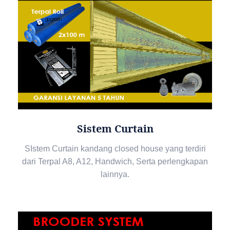
Sistem Curtain
SIstem Curtain kandang closed house yang terdiri
dari Terpal A8, A12, Handwich, Serta perlengkapan
lainnya.