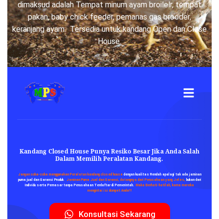
dimaksud adalah Tempat minum ayam broilelr, tempat
pakan, baby chick feeder, pemanas gas brooder,
keranjang ayam. Tersedia untuk kandang Open dan Close
House.
Kandang Closed House Punya Resiko Besar Jika Anda Salah
Dalam Memilih Peralatan Kandang.
Jangan coba-coba menggunakan Peralatan kandang closed house
dengan kualitas Rendah apalagi tak ada
jaminan
purna jual dan Garansi Produk
.
Jaminan Purna Jual dan Garansi, datangnya dari Perusahaan yang Jelas,
bukan dari
Individu serta Pemasar tanpa Perusahaan Terdaftar di Pemerintah.
Maka Berhati-hatilah, karna mereka
mengintai isi dompet Anda!!!
Konsultasi Sekarang