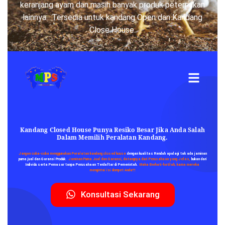
keranjang ayam dan masih banyak produk peternakan
lainnya. Tersedia untuk kandang Open dan Kandang
Close House.
Kandang Closed House Punya Resiko Besar Jika Anda Salah
Dalam Memilih Peralatan Kandang.
Jangan coba-coba menggunakan Peralatan kandang closed house
dengan kualitas Rendah apalagi tak ada
jaminan
purna jual dan Garansi Produk
.
Jaminan Purna Jual dan Garansi, datangnya dari Perusahaan yang Jelas,
bukan dari
Individu serta Pemasar tanpa Perusahaan Terdaftar di Pemerintah.
Maka Berhati-hatilah, karna mereka
mengintai isi dompet Anda!!!
Konsultasi Sekarang