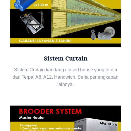
Sistem Curtain
SIstem Curtain kandang closed house yang terdiri
dari Terpal A8, A12, Handwich, Serta perlengkapan
lainnya.