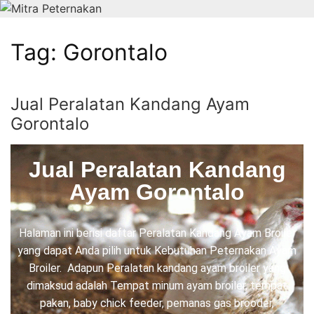
Tag:
Gorontalo
Jual Peralatan Kandang Ayam
Gorontalo
Jual Peralatan Kandang
Ayam Gorontalo
Halaman ini berisi daftar Peralatan Kandang Ayam Broiler
yang dapat Anda pilih untuk Kebutuhan Peternakan Ayam
Broiler. Adapun Peralatan kandang ayam broiler yang
dimaksud adalah Tempat minum ayam broiler, tempat
pakan, baby chick feeder, pemanas gas brooder,