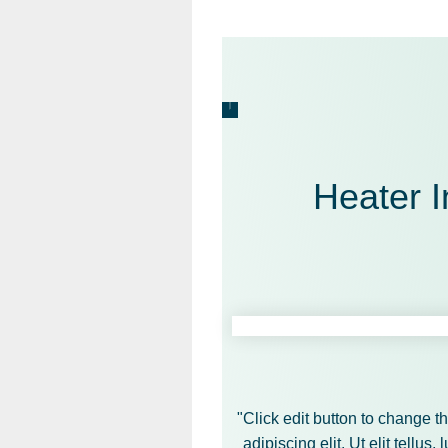
Heater I
"Click edit button to change t
adipiscing elit. Ut elit tellus