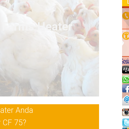
y Farms Heater
eater Anda
 CF 75?