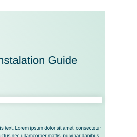
nstalation Guide
his text. Lorem ipsum dolor sit amet, consectetur
, luctus nec ullamcorper mattis, pulvinar dapibus