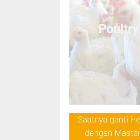
Poultr
Saatnya ganti H
dengan Master