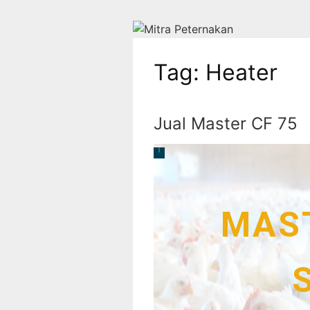
Langsung
ke
konten
Tag:
Heater
Mitra
Peternakan
MItra
Jual Master CF 75
Peternakan
Sahabat
Terbaik
Peternak
Unggas
MAST