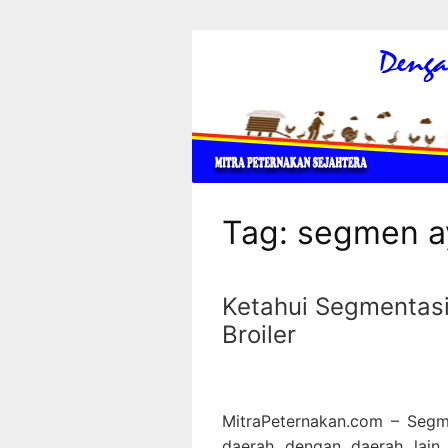
Langsung
ke
konten
Mitra
Peternakan
MItra
Peternakan
Sahabat
Tag:
segmen a
Terbaik
Peternak
Ketahui Segmentasi
Unggas
Broiler
MitraPeternakan.com – Segm
daerah dengan daerah lain,