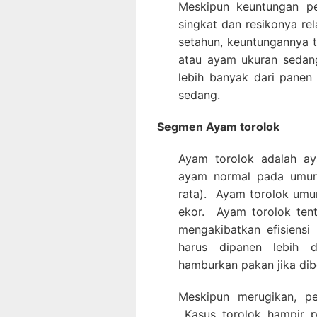
Meskipun keuntungan pe
singkat dan resikonya rel
setahun, keuntungannya 
atau ayam ukuran sedang
lebih banyak dari panen
sedang.
Segmen Ayam torolok
Ayam torolok adalah a
ayam normal pada umur
rata). Ayam torolok umu
ekor. Ayam torolok tent
mengakibatkan efisiens
harus dipanen lebih 
hamburkan pakan jika dib
Meskipun merugikan, pe
Kasus torolok hampir pa