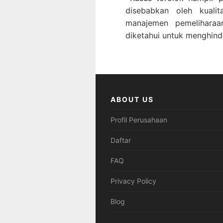
disebabkan oleh kual
manajemen pemelihara
diketahui untuk menghinda
ABOUT US
Profil Perusahaan
Daftar
FAQ
Privacy Policy
Blog