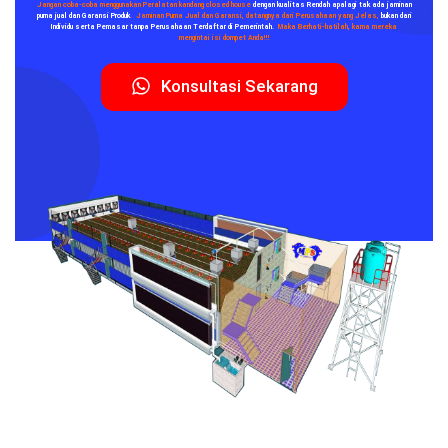
Jangan coba-coba menggunakan Peralatan kandang closed house
dengan kualitas Rendah apalagi tak ada
jaminan
purna jual dan Garansi Produk
.
Jaminan Purna Jual dan Garansi, datangnya dari Perusahaan yang Jelas,
bukan dari
Individu serta Pemasar tanpa Perusahaan Terdaftar di Pemerintah.
Maka Berhati-hatilah, karna mereka
mengintai isi dompet Anda!!!
Konsultasi Sekarang