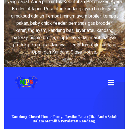
yang dapat Anda pilih untuk Kebutuhan Peternakan Ayam
Broiler. Adapun Peralatan kandang ayam broiler yang
dimaksud adalah Tempat minum ayam broiler, tempat
pakan, baby chick feeder, pemanas gas brooder,
keranjang ayam, kandang besi layer atau kandang
bateray, nipple broiler, nipple layer dan masih banyak
produk peternakan lainnya. Tersedia untuk kandang
Open dan Kandang Close House.
Kandang Closed House Punya Resiko Besar Jika Anda Salah
Dalam Memilih Peralatan Kandang.