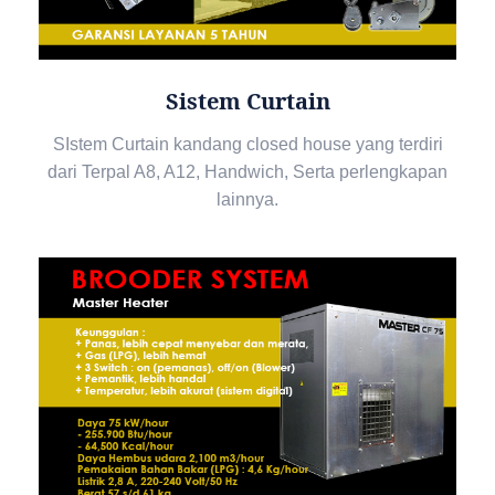
Sistem Curtain
SIstem Curtain kandang closed house yang terdiri
dari Terpal A8, A12, Handwich, Serta perlengkapan
lainnya.