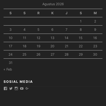
Agustus 2026
S
S
R
K
J
S
M
1
2
3
4
5
6
7
8
9
10
11
12
13
14
15
16
17
18
19
20
21
22
23
24
25
26
27
28
29
30
31
« Feb
SOSIAL MEDIA
Tampilkan
Tampilkan
Tampilkan
Tampilkan
Tampilkan
mitrapeternakancom’s
mitrapeternakan’s
mitrapeternakan’s
mitrapeternakan’s
mitrapeternakan’s
profil
profil
profil
profil
profil
di
di
di
di
di
Facebook
Twitter
Instagram
YouTube
Google+