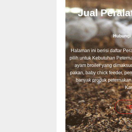
Jual Peral
Hubungi 
Halaman ini berisi daftar Pe
pilih untuk Kebutuhan Peter
ayam broiler yang dimaksu
pakan, baby chick feeder, p
banyak produk peternakan
Ka
D