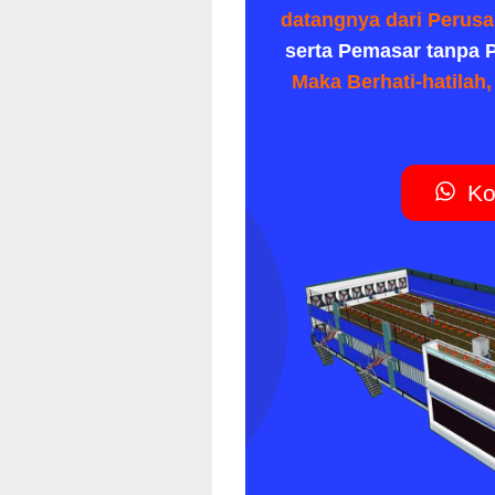
datangnya dari Perusa
serta Pemasar tanpa P
Maka Berhati-hatilah
Ko