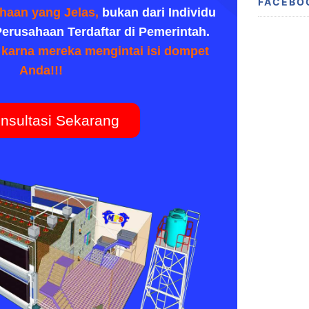
FACEBO
haan yang Jelas,
bukan dari Individu
erusahaan Terdaftar di Pemerintah.
, karna mereka mengintai isi dompet
Anda!!!
nsultasi Sekarang