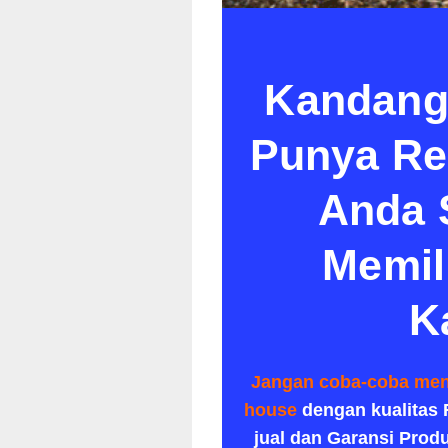
Kandang
Punya Re
Anda 
Memil
K
Jangan coba-coba men
house
dengan kualitas 
jual dan Garansi Prod