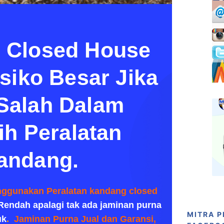
 Closed House
siko Besar Jika
Salah Dalam
ih Peralatan
andang.
ggunakan Peralatan kandang closed
Rendah apalagi tak ada
jaminan purna
MITRA 
uk
.
Jaminan Purna Jual dan Garansi,