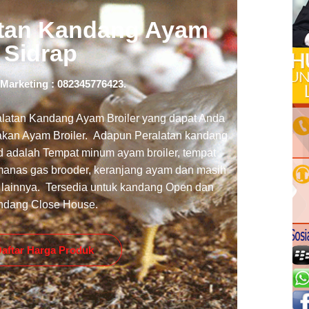
atan Kandang Ayam
Sidrap
Marketing : 082345776423.
ralatan Kandang Ayam Broiler yang dapat Anda
nakan Ayam Broiler. Adapun Peralatan kandang
d adalah Tempat minum ayam broiler, tempat
emanas gas brooder, keranjang ayam dan masih
 lainnya. Tersedia untuk kandang Open dan
ndang Close House.
aftar Harga Produk