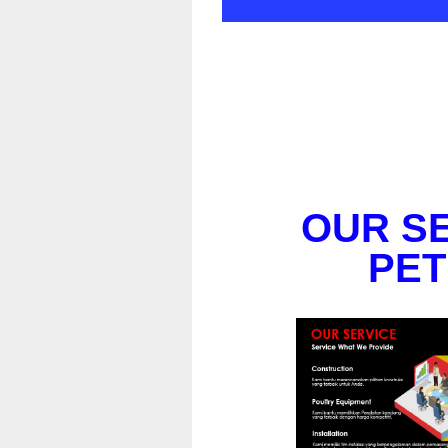
OUR SE
PE