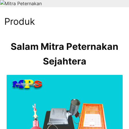
Langsung
ke
konten
Produk
Mitra
Peternakan
MItra
Salam Mitra Peternakan
Peternakan
Sahabat
Sejahtera
Terbaik
Peternak
Unggas