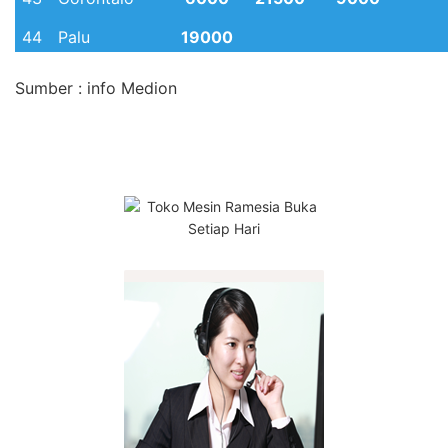
44
Palu
19000
45
Manado
19000
Sumber : info Medion
46
Makassar
17500
47
Pare-pare
6000
19000
7000
48
Sidrap
17500
49
Samarinda
4800
18000
6000
50
Bone
17500
51
Palopo
18000
52
53
54