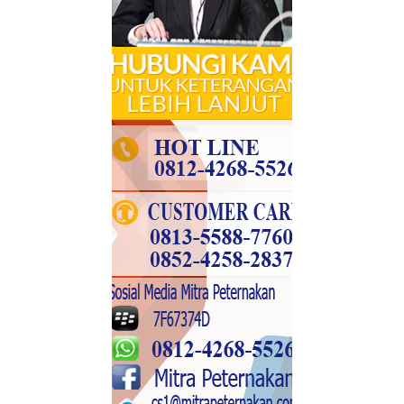
55
56
57
58