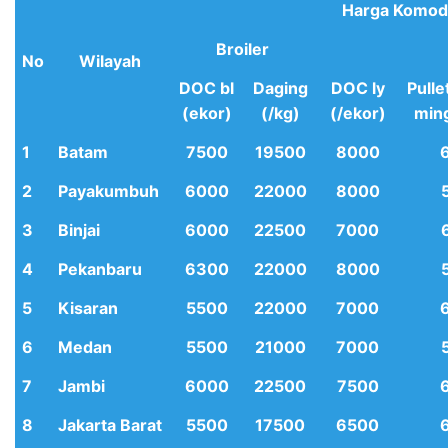
Harga Komodi
Broiler
No
Wilayah
DOC bl
Daging
DOC ly
Pulle
(ekor)
(/kg)
(/ekor)
min
1
Batam
7500
19500
8000
2
Payakumbuh
6000
22000
8000
3
Binjai
6000
22500
7000
4
Pekanbaru
6300
22000
8000
5
Kisaran
5500
22000
7000
6
Medan
5500
21000
7000
7
Jambi
6000
22500
7500
8
Jakarta Barat
5500
17500
6500