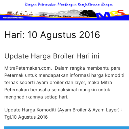
Langsung
ke
konten
Mitra
Peternakan
Hari:
10 Agustus 2016
MItra
Peternakan
Sahabat
Update Harga Broiler Hari ini
Terbaik
MitraPeternakan.com. Dalam rangka membantu para
Peternak
Peternak untuk mendapatkan informasi harga komoditi
Unggas
ternak seperti ayam broiler dan layer, maka Mitra
Peternakan berusaha semaksimal mungkin untuk
menghadirkannya setiap hari.
Update Harga Komoditi (Ayam Broiler & Ayam Layer) :
Tgl.10 Agustus 2016