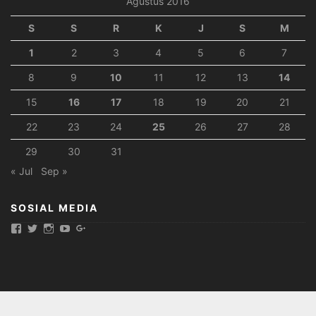
Agustus 2016
S
S
R
K
J
S
M
1
2
3
4
5
6
7
8
9
10
11
12
13
14
15
16
17
18
19
20
21
22
23
24
25
26
27
28
29
30
31
« Jul
Sep »
SOSIAL MEDIA
Tampilkan
Tampilkan
Tampilkan
Tampilkan
Tampilkan
mitrapeternakancom’s
mitrapeternakan’s
mitrapeternakan’s
mitrapeternakan’s
mitrapeternakan’s
profil
profil
profil
profil
profil
di
di
di
di
di
Facebook
Twitter
Instagram
YouTube
Google+