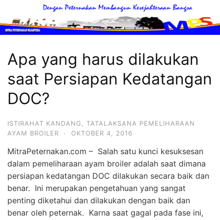
Langsung
ke
konten
Mitra
Peternakan
Apa yang harus dilakukan
MItra
saat Persiapan Kedatangan
Peternakan
Sahabat
DOC?
Terbaik
Peternak
ISTIRAHAT KANDANG
,
TATALAKSANA PEMELIHARAAN
AYAM BROILER
·
OKTOBER 4, 2016
Unggas
MitraPeternakan.com – Salah satu kunci kesuksesan
dalam pemeliharaan ayam broiler adalah saat dimana
persiapan kedatangan DOC dilakukan secara baik dan
benar. Ini merupakan pengetahuan yang sangat
penting diketahui dan dilakukan dengan baik dan
benar oleh peternak. Karna saat gagal pada fase ini,