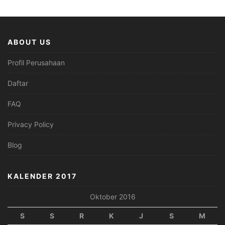
ABOUT US
Profil Perusahaan
Daftar
FAQ
Privacy Policy
Blog
KALENDER 2017
Oktober 2016
S
S
R
K
J
S
M