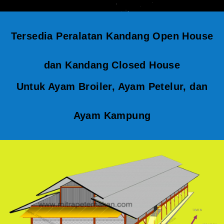
Tersedia Peralatan Kandang Open House
dan Kandang Closed House
Untuk Ayam Broiler, Ayam Petelur, dan
Ayam Kampung