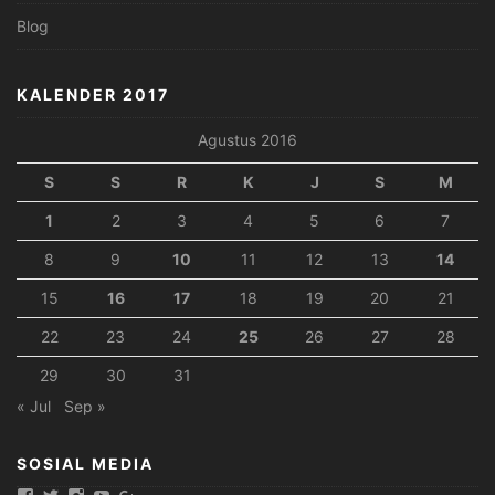
Blog
KALENDER 2017
Agustus 2016
S
S
R
K
J
S
M
1
2
3
4
5
6
7
8
9
10
11
12
13
14
15
16
17
18
19
20
21
22
23
24
25
26
27
28
29
30
31
« Jul
Sep »
SOSIAL MEDIA
Tampilkan
Tampilkan
Tampilkan
Tampilkan
Tampilkan