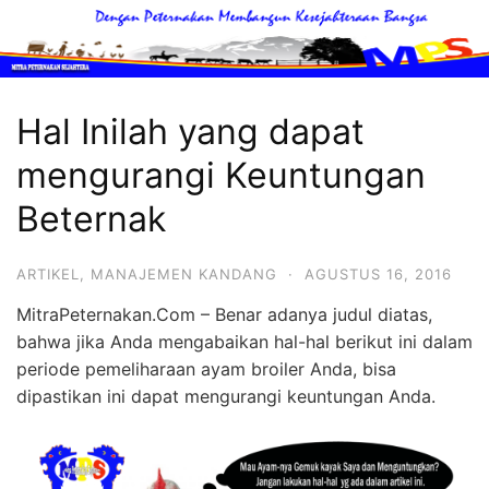
Langsung
ke
konten
Mitra
Peternakan
Hal Inilah yang dapat
MItra
mengurangi Keuntungan
Peternakan
Sahabat
Beternak
Terbaik
Peternak
ARTIKEL
,
MANAJEMEN KANDANG
·
AGUSTUS 16, 2016
Unggas
MitraPeternakan.Com – Benar adanya judul diatas,
bahwa jika Anda mengabaikan hal-hal berikut ini dalam
periode pemeliharaan ayam broiler Anda, bisa
dipastikan ini dapat mengurangi keuntungan Anda.